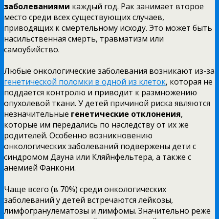
заболеваниями
каждый год. Рак занимает второе
место среди всех существующих случаев,
приводящих к смертельному исходу. Это может быть
насильственная смерть, травматизм или
самоубийство.
Любые онкологические заболевания возникают из-за
генетической поломки в одной из клеток
, которая не
поддается контролю и приводит к размножению
опухолевой ткани. У детей причиной риска являются
незначительные
генетические отклонения
,
которые им передались по наследству от их же
родителей. Особенно возникновению
онкологических заболеваний подвержены дети с
синдромом Дауна или Кляйнфельтера, а также с
анемией Фанкони.
Чаще всего (в 70%) среди онкологических
заболеваний у детей встречаются лейкозы,
лимфогранулематозы и лимфомы. Значительно реже