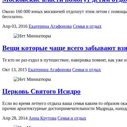
Около 160 000 юных москвичей отдохнут этим летом с помощью 
бесплатно.
Апр 03, 2016
Екатерина Агафонова
Семья и отдых
Вещи которые чаще всего забывают взя
Те кто не раз ездил в путешествие, наверняка помнят, как уже на
Окт 13, 2015
Екатерина Агафонова
Семья и отдых
Церковь Святого Исидро
Если во время летнего отдыха ваша семья каким-то образом ока
прочие архитектурные достопримечательности Мадрида, находит
Апр 28, 2014
Анна Крутова
Семья и отдых