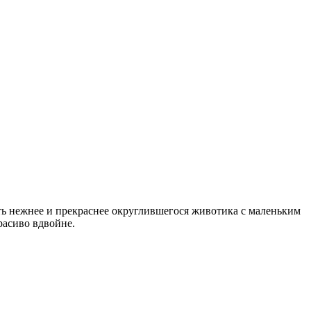
ь нежнее и прекраснее округлившегося животика с маленьким
расиво вдвойне.