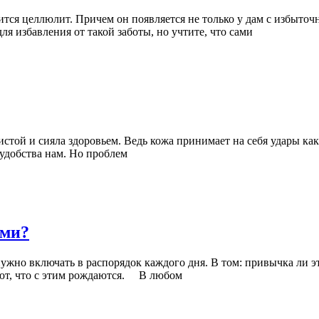
тся целлюлит. Причем он появляется не только у дам с избыто
я избавления от такой заботы, но учтите, что сами
истой и сияла здоровьем. Ведь кожа принимает на себя удары ка
еудобства нам. Но проблем
ами?
нужно включать в распорядок каждого дня. В том: привычка ли э
дают, что с этим рождаются. В любом