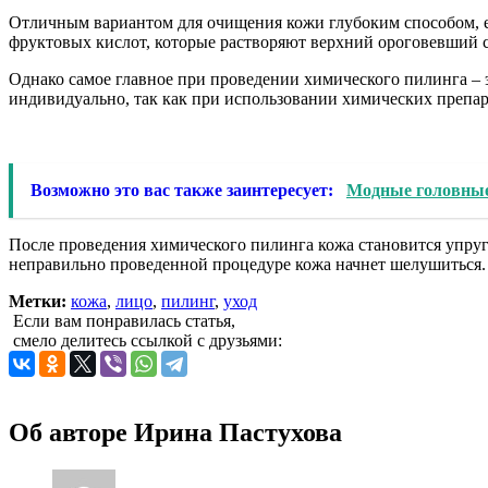
Отличным вариантом для очищения кожи глубоким способом, е
фруктовых кислот, которые растворяют верхний ороговевший с
Однако самое главное при проведении химического пилинга – э
индивидуально, так как при использовании химических препар
Возможно это вас также заинтересует:
Модные головные
После проведения химического пилинга кожа становится упруг
неправильно проведенной процедуре кожа начнет шелушиться.
Метки:
кожа
,
лицо
,
пилинг
,
уход
Если вам понравилась статья,
смело делитесь ссылкой с друзьями:
Об авторе
Ирина Пастухова