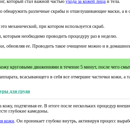
инг, который стал важной частью
ухода за кожей лица
и тела.
о обнаружить различные скрабы и отшелушивающие маски, а в с
это механический, при котором используется скраб.
, которым необходимо проводить процедуру раз в неделю.
, обновляя ее. Проводить такое очищение можно и в домашних 
 кожу круговыми движениями в течение 5 минут, после чего смыт
парата, всасывающего в себя все отмершие частички кожи, а т
уры для груди
 кожу, подтягивая ее. В итоге после нескольких процедур внешн
есте глубокие камедоны.
я кожи
. Он проникает глубоко внутрь, активируя процесс выраб