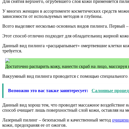
Для снятия верхнего, огрубевшего слоя кожи применяется пил
У многих женщин в ассортименте косметических средств можн
зависимости от используемых методов и глубины.
Всего выделяют несколько основных видов пилинга. Первый – 
Этот способ отлично подходит для обладательниц жирной кожи
Данный вид пилинга «расцарапывает» омертвевшие клетки кожи
требуется.
Достаточно распарить кожу, нанести скраб на лицо, массируя
Вакуумный вид пилинга проводится с помощью специального ап
Возможно это вас также заинтересует:
Салонные процед
Данный вид хорош тем, что проводит массажное воздействие на
способ очищает лишь поверхностный слой кожи, оставляя на м
Лазерный пилинг – безопасный и качественный метод
очищени
кожи, предохраняя ее от ожогов.