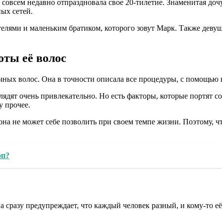
 совсем недавно отпраздновала свое 20-тилетие. Знаменитая д
ых сетей.
телями и маленьким братиком, которого зовут Марк. Также деву
ты её волос
ечных волос. Она в точности описала все процедуры, с помощью
ядят очень привлекательно. Но есть факторы, которые портят со
у прочее.
 она не может себе позволить при своем темпе жизни. Поэтому,
оп?
 сразу предупреждает, что каждый человек разный, и кому-то е