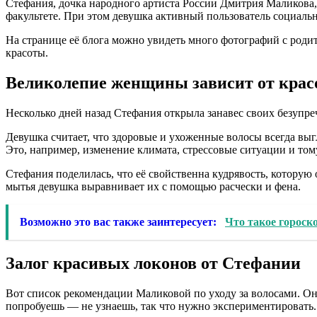
Стефания, дочка народного артиста России Дмитрия Маликова,
факультете. При этом девушка активный пользователь социальн
На странице её блога можно увидеть много фотографий с роди
красоты.
Великолепие женщины зависит от красо
Несколько дней назад Стефания открыла занавес своих безупр
Девушка считает, что здоровые и ухоженные волосы всегда выгл
Это, например, изменение климата, стрессовые ситуации и том
Стефания поделилась, что её свойственна кудрявость, которую
мытья девушка выравнивает их с помощью расчески и фена.
Возможно это вас также заинтересует:
Что такое гороск
Залог красивых локонов от Стефании
Вот список рекомендации Маликовой по уходу за волосами. Она
попробуешь — не узнаешь, так что нужно экспериментировать.