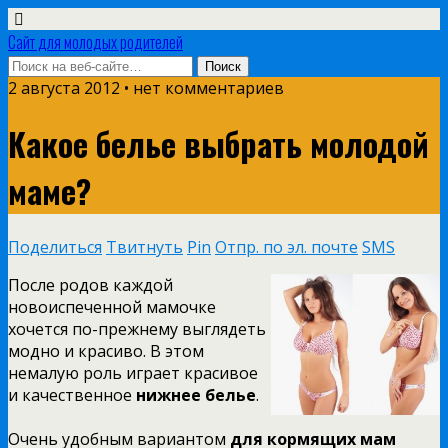
Сайт для молодых родителей
2 августа 2012 • нет комментариев
Какое белье выбрать молодой
маме?
Поделиться
Твитнуть
Pin
Отпр. по эл. почте
SMS
После родов каждой
новоиспеченной мамочке
хочется по-прежнему выглядеть
модно и красиво. В этом
немалую роль играет красивое
и качественное
нижнее белье
.
Очень удобным вариантом
для кормящих мам