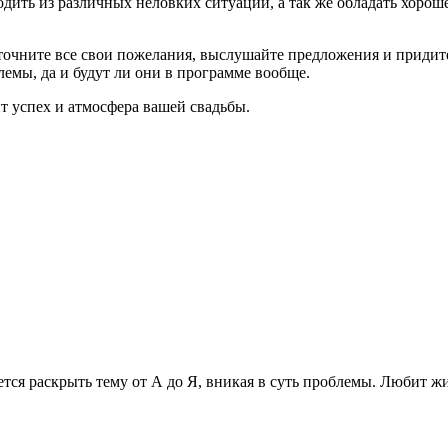
дить из различных неловких ситуаций, а так же обладать хорош
точните все свои пожелания, выслушайте предложения и придите 
лемы, да и будут ли они в программе вообще.
т успех и атмосфера вашей свадьбы.
рается раскрыть тему от А до Я, вникая в суть проблемы. Любит 