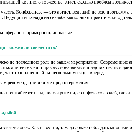
ганизацией крупного торжества, знает, сколько проблем возникае
честь. Конферансье — это артист, ведущий не всю программу, а 
ост. Ведущий и
тамада
на свадьбе выполняют практически одинак
 конферансье примерно одинаковые.
а - можно ли совместить?
алеко не последнюю роль на вашем мероприятии. Современные аг
тся компетентными и профессиональными представителями данно
и, часто заполненный на несколько месяцев вперед.
 вам рекомендации или же предостережения.
но почитайте отзывы, посмотрите видео и фото со свадеб, где он
свадьбой
м этот человек. Как известно, тамада должен обладать многими