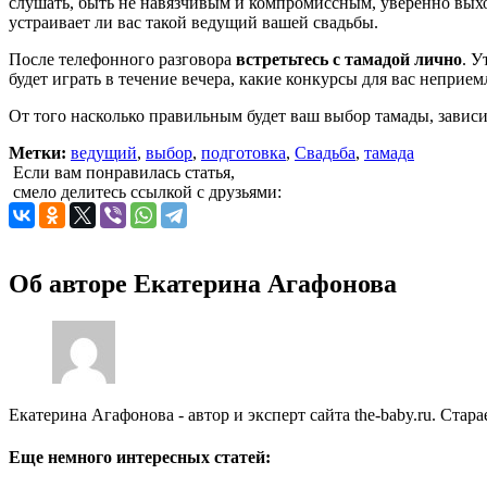
слушать, быть не навязчивым и компромиссным, уверенно выхо
устраивает ли вас такой ведущий вашей свадьбы.
После телефонного разговора
встретьтесь с тамадой лично
. У
будет играть в течение вечера, какие конкурсы для вас неприем
От того насколько правильным будет ваш выбор тамады, зависи
Метки:
ведущий
,
выбор
,
подготовка
,
Свадьба
,
тамада
Если вам понравилась статья,
смело делитесь ссылкой с друзьями:
Об авторе
Екатерина Агафонова
Екатерина Агафонова - автор и эксперт сайта the-baby.ru. Ста
Еще немного интересных статей: