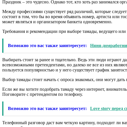
Праздник – это чудесно. Однако тот, кто хоть раз занимался ор
Между профессиями существует ряд различий, которые следует у
состоит в том, что бы во время объявить номер, артиста или т
может являться и организатором банкета одновременно.
Требования и рекомендации при выборе тамады, ведущего или
Возможно это вас также заинтересует:
Няня-домработниц
Выбирать стоит за ранее и тщательно. Ведь эти люди играют д
всевозможными претендентами, но далеко не все из них являю
пользуется популярностью и у него существует график занятост
Выбор тамады стоит начать с опроса знакомых, они могут дать
Если же вы хотите подобрать тамаду через интернет, вниматель
Поговорите с претендентом по телефону.
Возможно это вас также заинтересует:
Love story перед 
Телефонный разговор даст вам четкую картину, подходит ли ва