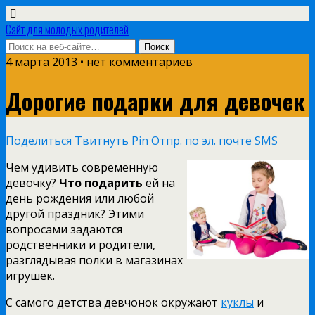
Сайт для молодых родителей
4 марта 2013 • нет комментариев
Дорогие подарки для девочек
Поделиться
Твитнуть
Pin
Отпр. по эл. почте
SMS
Чем удивить современную
девочку?
Что подарить
ей на
день рождения или любой
другой праздник? Этими
вопросами задаются
родственники и родители,
разглядывая полки в магазинах
игрушек.
С самого детства девчонок окружают
куклы
и