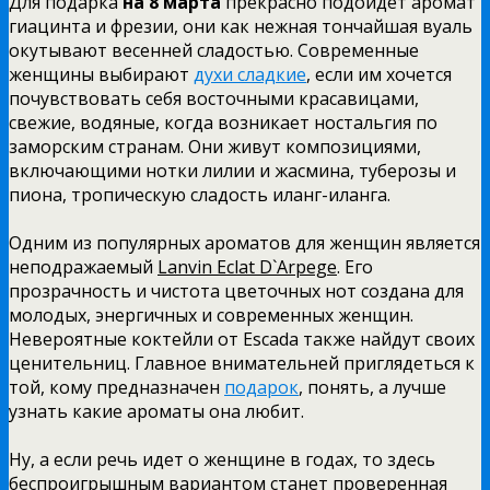
Для подарка
на 8 марта
прекрасно подойдет аромат
гиацинта и фрезии, они как нежная тончайшая вуаль
окутывают весенней сладостью. Современные
женщины выбирают
духи сладкие
, если им хочется
почувствовать себя восточными красавицами,
свежие, водяные, когда возникает ностальгия по
заморским странам. Они живут композициями,
включающими нотки лилии и жасмина, туберозы и
пиона, тропическую сладость иланг-иланга.
Одним из популярных ароматов для женщин является
неподражаемый
Lanvin Eclat D`Arpege
. Его
прозрачность и чистота цветочных нот создана для
молодых, энергичных и современных женщин.
Невероятные коктейли от Escada также найдут своих
ценительниц. Главное внимательней приглядеться к
той, кому предназначен
подарок
, понять, а лучше
узнать какие ароматы она любит.
Ну, а если речь идет о женщине в годах, то здесь
беспроигрышным вариантом станет проверенная