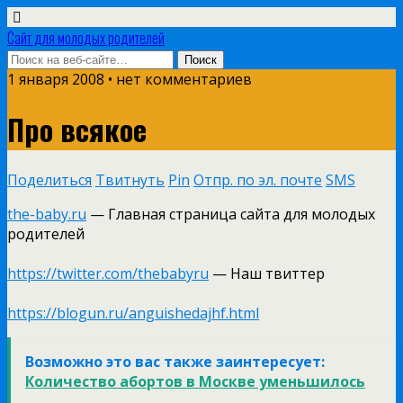
Сайт для молодых родителей
1 января 2008 • нет комментариев
Про всякое
Поделиться
Твитнуть
Pin
Отпр. по эл. почте
SMS
the-baby.ru
— Главная страница сайта для молодых
родителей
https://twitter.com/thebabyru
— Наш твиттер
https://blogun.ru/anguishedajhf.html
Возможно это вас также заинтересует:
Количество абортов в Москве уменьшилось