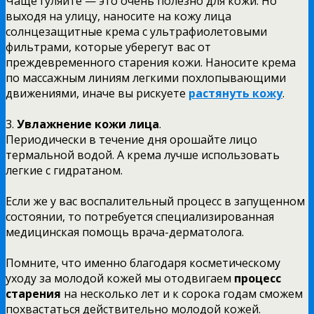
Чаще гуляйте — это очень полезно для кожи. Но
выходя на улицу, наносите на кожу лица
солнцезащитные крема с ультрафиолетовыми
фильтрами, которые уберегут вас от
преждевременного старения кожи. Наносите крема
по массажным линиям легкими похлопывающими
движениями, иначе вы рискуете
растянуть кожу
.
3.
Увлажнение кожи лица
.
Периодически в течение дня орошайте лицо
термальной водой. А крема лучше использовать
легкие с гидратаном.
Если же у вас воспалительный процесс в запущенном
состоянии, то потребуется специализированная
медицинская помощь врача-дерматолога.
Помните, что именно благодаря косметическому
уходу за молодой кожей мы отодвигаем
процесс
старения
на несколько лет и к сорока годам сможем
похвастаться действительно молодой кожей.