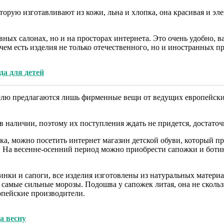
оторую изготавливают из кожи, льна и хлопка, она красивая и эле
ных салонах, но и на просторах интернета. Это очень удобно, 
чем есть изделия не только отечественного, но и иностранных п
а для детей
елю предлагаются лишь фирменные вещи от ведущих европейски
в наличии, поэтому их поступления ждать не придется, достаточ
а, можно посетить интернет магазин детской обуви, который пр
. На весенне-осенний период можно приобрести сапожки и ботин
нки и сапоги, все изделия изготовлены из натуральных матери
 в самые сильные морозы. Подошва у сапожек литая, она не ско
опейские производители.
а весну