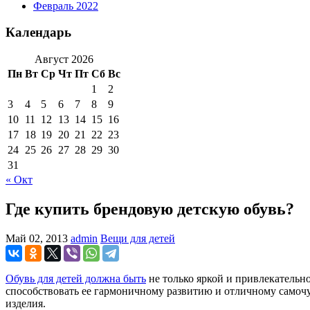
Февраль 2022
Календарь
Август 2026
Пн
Вт
Ср
Чт
Пт
Сб
Вс
1
2
3
4
5
6
7
8
9
10
11
12
13
14
15
16
17
18
19
20
21
22
23
24
25
26
27
28
29
30
31
« Окт
Где купить брендовую детскую обувь?
Май 02, 2013
admin
Вещи для детей
Обувь для детей должна быть
не только яркой и привлекательно
способствовать ее гармоничному развитию и отличному самочув
изделия.