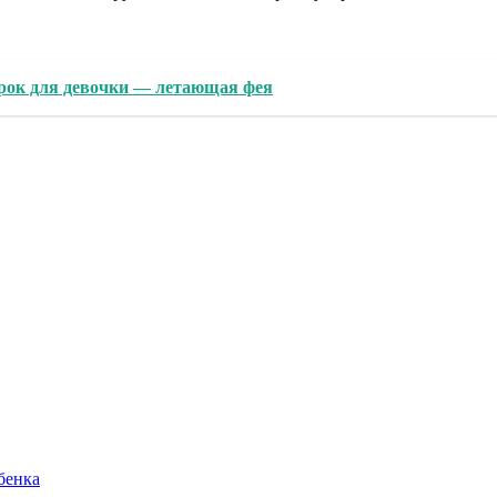
рок для девочки — летающая фея
бенка