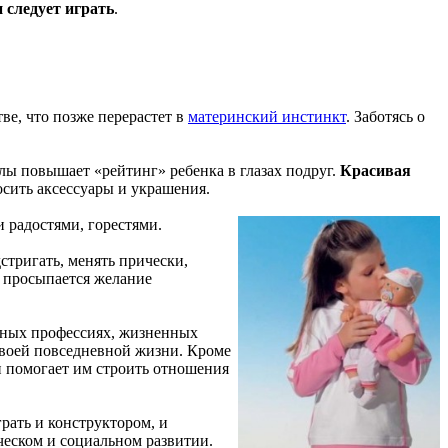
следует играть
.
тве, что позже перерастет в
материнский инстинкт
. Заботясь о
клы повышает «рейтинг» ребенка в глазах подруг.
Красивая
осить аксессуары и украшения.
и радостями, горестями.
дстригать, менять прически,
ее просыпается желание
ичных профессиях, жизненных
своей повседневной жизни. Кроме
и помогает им строить отношения
рать и конструктором, и
ческом и социальном развитии.