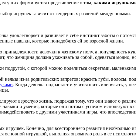
одам у них формируется представление о том,
какими игрушками 
 выбор игрушек зависит от гендерных различий между полами.
вочка удовлетворяет и развивает в себе инстинкт заботы о потомс
ленные навыки, которые понадобятся ей во взрослой жизни.
т о принадлежности девочки к женскому полу, а популярность ку
ит, что женщина должна ухаживать за собой, одеваться модно, н
чки подругой, с которой можно поделиться секретами, маленьким
ой нельзя из-за родительских запретов: красить губы, волосы, по
руками
. Когда девочка подрастает и учится шить или вязать, у н
ицы.
делируют взрослую жизнь, подражая тому, что они знают о разл
е навыки и умения, которые они потом с успехом используют в 
заимодействовать с другими участниками игры, что впоследстви
х игрушек. Конечно, для всестороннего развития необходимо иг
тся основной игрушкой, выполняя огромную роль в ее психологи