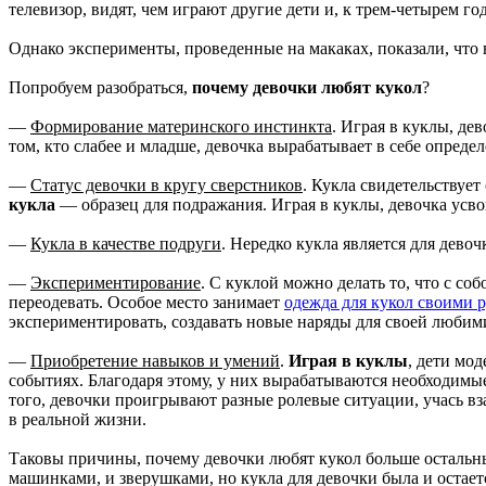
телевизор, видят, чем играют другие дети и, к трем-четырем г
Однако эксперименты, проведенные на макаках, показали, что
Попробуем разобраться,
почему девочки любят кукол
?
—
Формирование материнского инстинкта
. Играя в куклы, де
том, кто слабее и младше, девочка вырабатывает в себе опреде
—
Статус девочки в кругу сверстников
. Кукла свидетельствуе
кукла
— образец для подражания. Играя в куклы, девочка усво
—
Кукла в качестве подруги
. Нередко кукла является для дево
—
Экспериментирование
. С куклой можно делать то, что с соб
переодевать. Особое место занимает
одежда для кукол своими 
экспериментировать, создавать новые наряды для своей любим
—
Приобретение навыков и умений
.
Играя в куклы
, дети мо
событиях. Благодаря этому, у них вырабатываются необходимы
того, девочки проигрывают разные ролевые ситуации, учась в
в реальной жизни.
Таковы причины, почему девочки любят кукол больше остальны
машинками, и зверушками, но кукла для девочки была и остае