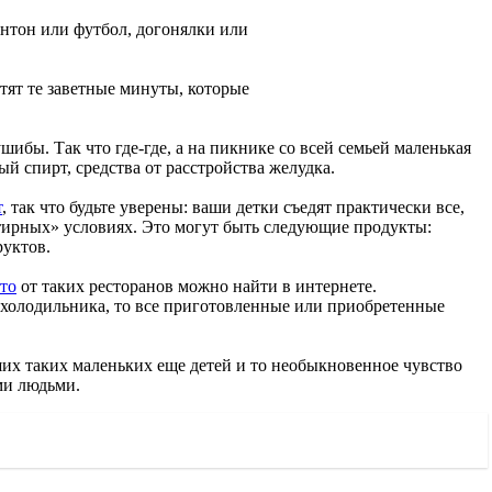
интон или футбол, догонялки или
тят те заветные минуты, которые
шибы. Так что где-где, а на пикнике со всей семьей маленькая
й спирт, средства от расстройства желудка.
т
, так что будьте уверены: ваши детки съедят практически все,
артирных» условиях. Это могут быть следующие продукты:
руктов.
ото
от таких ресторанов можно найти в интернете.
и-холодильника, то все приготовленные или приобретенные
ших таких маленьких еще детей и то необыкновенное чувство
ыми людьми.