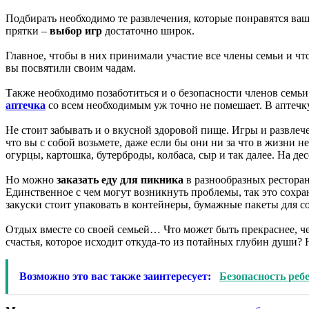
Подбирать необходимо те развлечения, которые понравятся ва
прятки –
выбор игр
достаточно широк.
Главное, чтобы в них принимали участие все члены семьи и чт
вы посвятили своим чадам.
Также необходимо позаботиться и о безопасности членов семь
аптечка
со всем необходимым уж точно не помешает. В аптечку
Не стоит забывать и о вкусной здоровой пище. Игры и развле
что вы с собой возьмете, даже если бы они ни за что в жизни
огурцы, картошка, бутерброды, колбаса, сыр и так далее. На д
Но можно
заказать еду для пикника
в разнообразных ресторан
Единственное с чем могут возникнуть проблемы, так это сохр
закуски стоит упаковать в контейнеры, бумажные пакеты для с
Отдых вместе со своей семьей… Что может быть прекраснее, ч
счастья, которое исходит откуда-то из потайных глубин души? 
Возможно это вас также заинтересует:
Безопасность реб