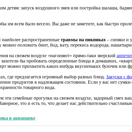
шим детям: запуск воздушного змея или постройка шалаша, бадм
обы им всем было весело. Вы даже не заметите, как быстро проле
и: наиболее распространенные
травмы на пикниках
– синяки и у
 можно положить бинт, йод, вату, перекись водорода, нашатырны
чения на свежем воздухе «нагоняют» прямо-таки зверский
аппети
 не захотели бы пробовать определенные блюда в домашних, «кв
есерт можно прихватить каких-нибудь вкусненьких булочек или ф
ах, где предлагается огромный выбор разных блюд.
Закуски с ф
анение продуктов в надлежащем состоянии. Если у вас нет сумк
охранности товарного вида.
ем эти семейные прогулки на свежем воздухе, задорный смех ва
Наверное, это и есть то, что делает нас действительно счастлив
енка в аквапарке