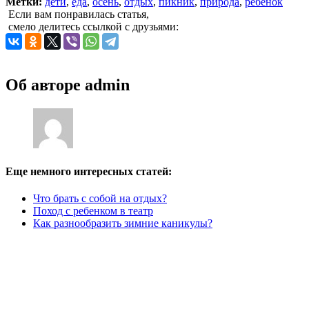
Метки:
дети
,
еда
,
осень
,
отдых
,
пикник
,
природа
,
ребенок
Если вам понравилась статья,
смело делитесь ссылкой с друзьями:
Об авторе
admin
Еще немного интересных статей:
Что брать с собой на отдых?
Поход с ребенком в театр
Как разнообразить зимние каникулы?