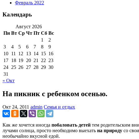
Февраль 2022
Календарь
Август 2026
Пн
Вт
Ср
Чт
Пт
Сб
Вс
1
2
3
4
5
6
7
8
9
10
11
12
13
14
15
16
17
18
19
20
21
22
23
24
25
26
27
28
29
30
31
« Окт
На пикник с ребенком осенью.
Окт 24, 2011
admin
Семья и отдых
Как же хочется иногда
побаловать детей
тем родительским вним
лучами солнца, просто необходимо выехать
на природу
со свои
необычайно вкусной едой.