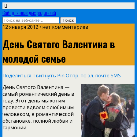
Сайт для молодых родителей
12 января 2012 • нет комментариев
День Святого Валентина в
молодой семье
Поделиться
Твитнуть
Pin
Отпр. по эл. почте
SMS
День Святого Валентина —
самый романтический день в
году. Этот день мы хотим
провести вдвоем с любимым
человеком, в романтической
обстановке, полной любви и
гармонии.