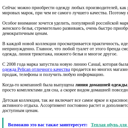
Сейчас можно приобрести одежду любых производителей, как р
мировых марок, при чем не самого лучшего качества. Поэтому 
Особое внимание хочется уделить, популярной российской мар
женского белья, стремительно развиваясь, очень быстро приоб
демократичным ценам.
В каждой новой коллекции просматривается практичность, ид
непринужденно. Главное, что любой туалет от этого бренда смо
одежда, линия трикотажа, нижнего белья и многое другое.
С 2008 года марка запустила новую линию Casual, которая был
одежда Pelican отличного качества
продается во многих магазин
продаж, телефоны и получить любую информацию.
Когда-то компанией была выпущена
линия домашней одежды
просто комплектами для сна, а скорее видом домашней повсед
Детская коллекция, так же включает все самое яркое и красиво
активного отдыха. Ассортимент постоянно растет и дополняет
доступным ценам.
Возможно это вас также заинтересует:
Теплая обувь дл