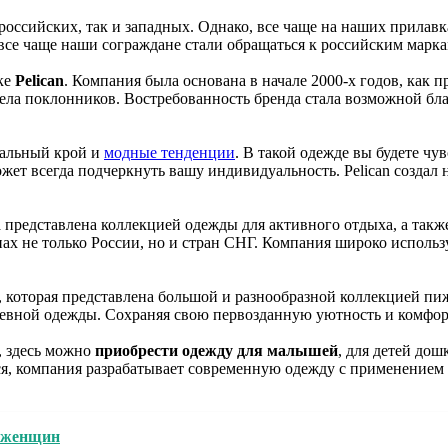
оссийских, так и западных. Однако, все чаще на наших прилав
все чаще наши сограждане стали обращаться к российским марка
ке
Pelican
. Компания была основана в начале 2000-х годов, как 
рела поклонников. Востребованность бренда стала возможной бл
еальный крой и
модные тенденции
. В такой одежде вы будете чу
жет всегда подчеркнуть вашу индивидуальность. Pelican создал 
а представлена коллекцией одежды для активного отдыха, а так
ах не только России, но и стран СНГ. Компания широко использу
, которая представлена большой и разнообразной коллекцией пи
невной одежды. Сохраняя свою первозданную уютность и комфор
е, здесь можно
приобрести одежду для малышей
, для детей дош
ся, компания разрабатывает современную одежду с применением 
я женщин