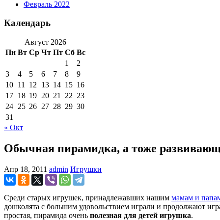
Февраль 2022
Календарь
Август 2026
Пн
Вт
Ср
Чт
Пт
Сб
Вс
1
2
3
4
5
6
7
8
9
10
11
12
13
14
15
16
17
18
19
20
21
22
23
24
25
26
27
28
29
30
31
« Окт
Обычная пирамидка, а тоже развиваю
Апр 18, 2011
admin
Игрушки
Среди старых игрушек, принадлежавших нашим
мамам и папа
дошколята с большим удовольствием играли и продолжают играть
простая, пирамида очень
полезная для детей игрушка
.