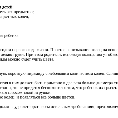
 детей
:
четырех предметов;
оцветных колец;
я ребенка.
лугодии первого года жизни. Простое нанизывание колец на осн
 делают руки. При этом родители, используя кольца, могут объяс
иды можно будет учить цвета.
шую, короткую пирамиду с небольшим количеством колец. Слишк
рстия в них должен быть примерно в два раза больше диаметра ст
езины, то не придется беспокоится о том, что ребенок их грызет.
ьным плюсом такой игрушки.
о колец, и появляться все больше цветов.
должны удовлетворять всем остальным требованиям, предъявляемы