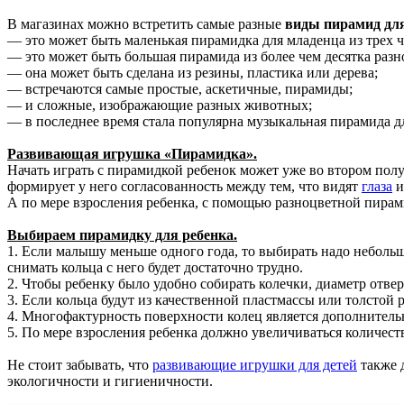
В магазинах можно встретить самые разные
виды пирамид для
— это может быть маленькая пирамидка для младенца из трех 
— это может быть большая пирамида из более чем десятка разн
— она может быть сделана из резины, пластика или дерева;
— встречаются самые простые, аскетичные, пирамиды;
— и сложные, изображающие разных животных;
— в последнее время стала популярна музыкальная пирамида дл
Развивающая игрушка «Пирамидка».
Начать играть с пирамидкой ребенок может уже во втором по
формирует у него согласованность между тем, что видят
глаза
и
А по мере взросления ребенка, с помощью разноцветной пирам
Выбираем пирамидку для ребенка.
1. Если малышу меньше одного года, то выбирать надо неболь
снимать кольца с него будет достаточно трудно.
2. Чтобы ребенку было удобно собирать колечки, диаметр отве
3. Если кольца будут из качественной пластмассы или толстой р
4. Многофактурность поверхности колец является дополнител
5. По мере взросления ребенка должно увеличиваться количеств
Не стоит забывать, что
развивающие игрушки для детей
также 
экологичности и гигиеничности.