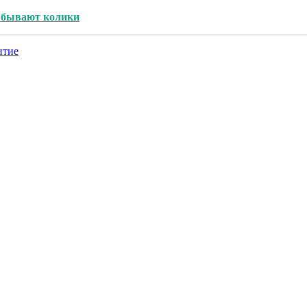
ей бывают колики
итие